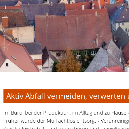
Aktiv Abfall vermeiden, verwerten 
Im Büro, bei der Produktion, im Alltag und zu Hause 
Früher wurde der Müll achtlos entsorgt - Verunreini
Kreislaufwirtschaft und der sicheren und umweltger