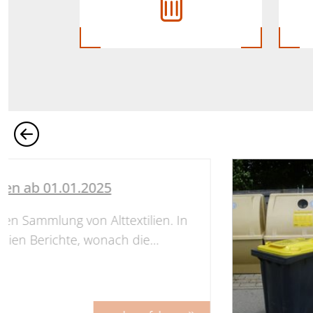
len ab 01.01.2025
nten Sammlung von Alttextilien. In
ien Berichte, wonach die…