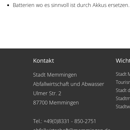
Batterien wo es sinnvoll ist durch Akkus ersetzen.
Kontakt
Wicht
Stadt
Stadt Memmingen
Touris
Abfallwirtschaft und Abwasser
Stadt 
Ulmer Str. 2
Stadtm
87700 Memmingen
Stadtw
Tel.: +49(0)8331 - 850-2751