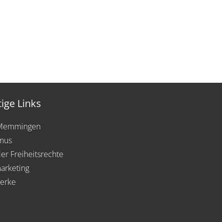
ige Links
 Memmingen
mus
der Freiheitsrechte
arketing
erke